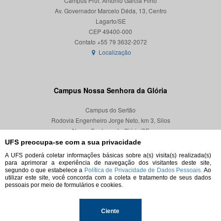
Campus Prof. Antônio Garcia Filho
Av. Governador Marcelo Déda, 13, Centro
Lagarto/SE
CEP 49400-000
Localização
Campus Nossa Senhora da Glória
Campus do Sertão
Rodovia Engenheiro Jorge Neto, km 3, Silos
Nossa Senhora da Glória/SE
CEP 49680-000
UFS preocupa-se com a sua privacidade
A UFS poderá coletar informações básicas sobre a(s) visita(s) realizada(s)
Localização
para aprimorar a experiência de navegação dos visitantes deste site,
segundo o que estabelece a
Política de Privacidade de Dados Pessoais.
Ao
utilizar este site, você concorda com a coleta e tratamento de seus dados
pessoais por meio de formulários e cookies.
© 2026. Todos os direitos reservados.
Ciente