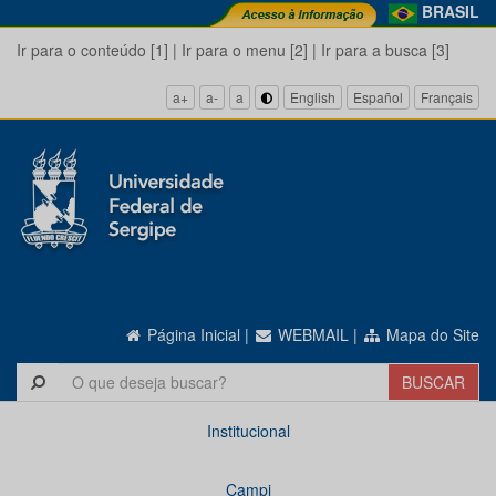
BRASIL
Ir para o conteúdo [1]
|
Ir para o menu [2]
|
Ir para a busca [3]
a+
a-
a
English
Español
Français
Página Inicial
|
WEBMAIL
|
Mapa do Site
Institucional
Campi